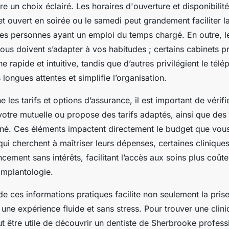
re un choix éclairé. Les horaires d'ouverture et disponibilité
et ouvert en soirée ou le samedi peut grandement faciliter l
es personnes ayant un emploi du temps chargé. En outre, l
ous doivent s’adapter à vos habitudes ; certains cabinets 
ne rapide et intuitive, tandis que d’autres privilégient le tél
es longues attentes et simplifie l’organisation.
 les tarifs et options d’assurance, il est important de vérifie
votre mutuelle ou propose des tarifs adaptés, ainsi que des
né. Ces éléments impactent directement le budget que vou
qui cherchent à maîtriser leurs dépenses, certaines cliniqu
ncement sans intérêts, facilitant l’accès aux soins plus co
’implantologie.
e ces informations pratiques facilite non seulement la pris
 une expérience fluide et sans stress. Pour trouver une clin
eut être utile de découvrir un dentiste de Sherbrooke professi