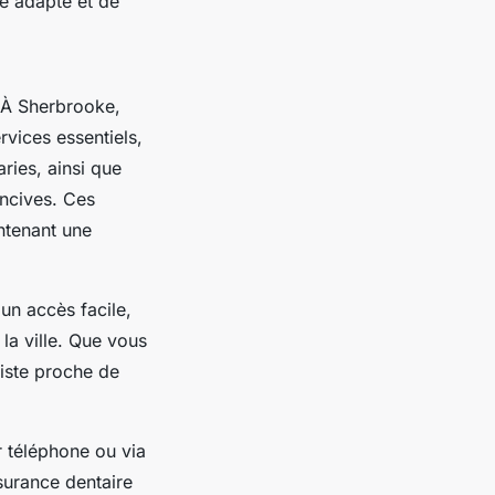
ce adapté et de
. À Sherbrooke,
vices essentiels,
aries, ainsi que
encives. Ces
ntenant une
un accès facile,
la ville. Que vous
tiste proche de
r téléphone ou via
ssurance dentaire