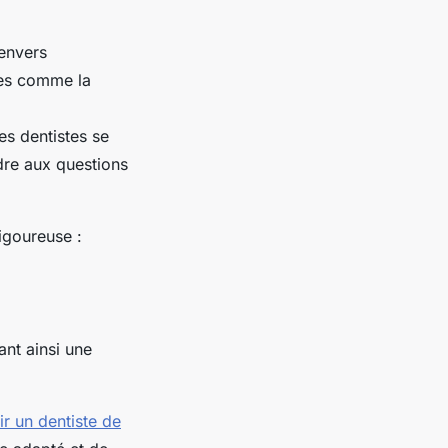
 envers
rnes comme la
es dentistes se
dre aux questions
igoureuse :
ant ainsi une
r un dentiste de