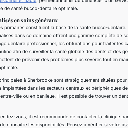
sionnel et fiable
, permettant ainsi de bénéficier d’un servi
ge de santé bucco-dentaire optimale.
alisés en soins généraux
es primaires constituent la base de la santé bucco-dentaire
cialisés dans ce domaine offrent une gamme complète de ser
age dentaire professionnel, les obturations pour traiter les c
utine afin de surveiller la santé globale des dents et des g
mettent de prévenir des problèmes plus sévères tout en mai
optimale.
 principales à Sherbrooke sont stratégiquement situées pour 
s implantées dans les secteurs centraux et périphériques de 
entre-ville ou en banlieue, il est possible de trouver un den
 rendez-vous, il est recommandé de contacter la clinique pa
 de connaître les disponibilités. Pensez à vérifier si votre a