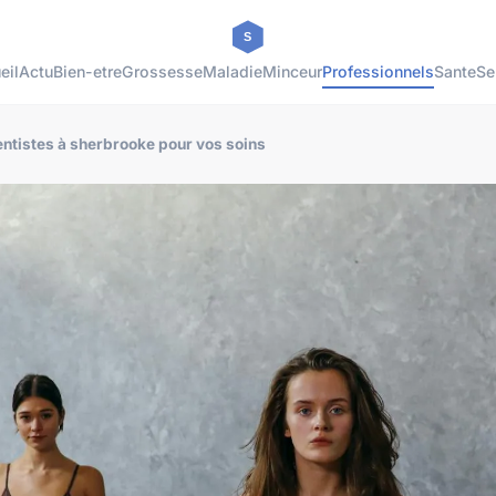
eil
Actu
Bien-etre
Grossesse
Maladie
Minceur
Professionnels
Sante
Se
entistes à sherbrooke pour vos soins