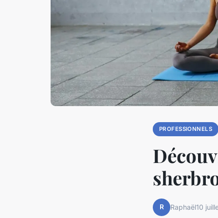
PROFESSIONNELS
Découvr
sherbro
R
Raphaël
10 juil