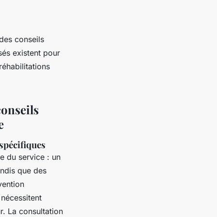
des conseils
sés existent pour
éhabilitations
conseils
e
 spécifiques
e du service : un
andis que des
vention
 nécessitent
r. La consultation