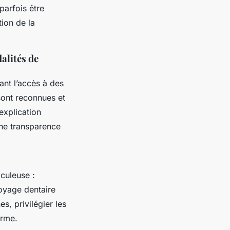
parfois être
tion de la
alités de
tant l’accès à des
sont reconnues et
explication
une transparence
culeuse :
ttoyage dentaire
es, privilégier les
erme.