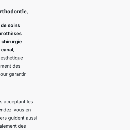
orthodontie,
 de soins
prothèses
t
chirurgie
 canal
,
e esthétique
emment des
our garantir
es acceptant les
rendez-vous en
lers guident aussi
paiement des