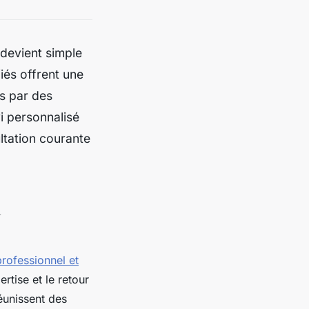
 devient simple
iés offrent une
s par des
vi personnalisé
ltation courante
à
rofessionnel et
rtise et le retour
réunissent des