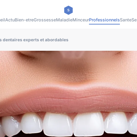
eil
Actu
Bien-etre
Grossesse
Maladie
Minceur
Professionnels
Sante
Se
s dentaires experts et abordables